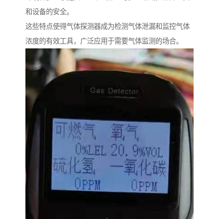
和设备的安全。
这些特点使得气体探测器成为检测气体泄漏和监控气体
浓度的有效工具，广泛应用于需要气体监测的场合。