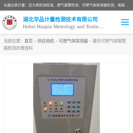
仪器仪表计量：压力表检测校准，燃气报警检测，可燃气体探测器检测，电磁流量计检测校准，明渠流量计检测，千斤顶检测标定，仪器校准，量具校准，仪表检测，仪器检测，计量设备校准；洁净室检测：洁净度检测，洁净厂房检测，无尘洁净室检测，悬浮粒子检测，*过滤器检测；安全阀校验：安全阀校验，安全阀检验，安全阀检测，安全阀年检，安全阀校正，安全阀校准；
湖北华品计量检测技术有限公司
Hubei Huapin Metrology and Testing Technology Co. , Ltd.
当前位置：
首页
>
供应商机
>
可燃气体探测器
> 重庆可燃气体报警
器检测办理资料
仪器仪表计量
洁净室检测
安全阀校验
计量设备校准
设备检测
可燃气体探测器
压力表校准