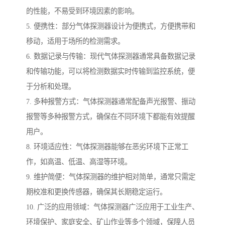
的性能，不易受到环境因素的影响。
5. 便携性：部分气体探测器设计为便携式，方便携带和
移动，适用于场所的检测需求。
6. 数据记录与传输：现代气体探测器通常具备数据记录
和传输功能，可以将检测数据实时传输到监控系统，便
于分析和处理。
7. 多种报警方式：气体探测器通常配备声光报警、振动
报警等多种报警方式，确保在不同环境下都能有效提醒
用户。
8. 环境适应性：气体探测器能够在恶劣环境下正常工
作，如高温、低温、高湿等环境。
9. 维护简便：气体探测器的维护相对简单，通常只需定
期校准和更换传感器，确保其长期稳定运行。
10. 广泛的应用领域：气体探测器广泛应用于工业生产、
环境保护、家庭安全、矿山作业等多个领域，保障人员