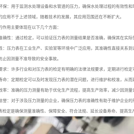
理和环保：用于监测水处理设备和水管道的压力，确保水处理过程的有效性和
的应用不于上述领域，随着技术的发展，其应用范围还在不断扩大。
的作用主要体现在以下几个方面：
测量准确性：通过检定，可以验证压力表的测量结果是否准确，确保其在实
安全性：压力表在工业生产、实验室等环境中广泛应用，其准确性直接关系
防止因测量不准导致的安全事故。
法规要求：许多行业和对压力表的检定有明确的法律法规要求，定期进行检
使用寿命：定期检定可以及时发现压力表的潜在问题，进行维护和校准，从
生产效率：准确的压力测量有助于优化生产流程，提高生产效率，减少因测
企业信誉：对于涉及压力测量的企业，确保压力表的准确性有助于维护企业
表检定是确保测量准确性、保障安全、符合法规、延长设备寿命、提高生