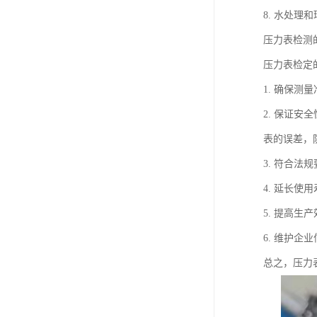
8. 水处
压力表检测
压力表检定
1. 确保
2. 保证
表的误差，
3. 符合
4. 延长
5. 提高
6. 维护
总之，压力