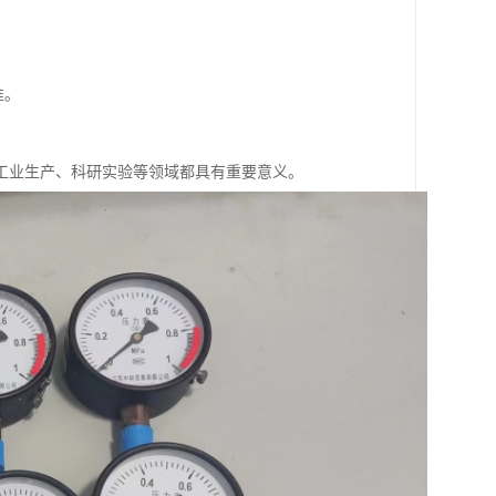
准。
工业生产、科研实验等领域都具有重要意义。