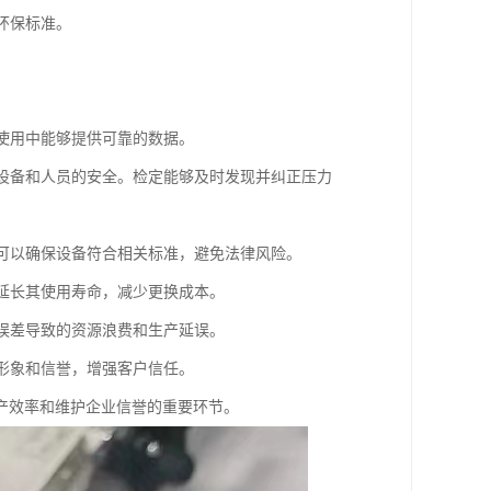
环保标准。
际使用中能够提供可靠的数据。
到设备和人员的安全。检定能够及时发现并纠正压力
定可以确保设备符合相关标准，避免法律风险。
而延长其使用寿命，减少更换成本。
量误差导致的资源浪费和生产延误。
的形象和信誉，增强客户信任。
产效率和维护企业信誉的重要环节。