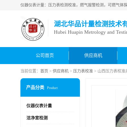
湖北华品计量检测技术
Hubei Huapin Metrology and Testi
公司首页
供应商机
当前位置：
首页
>
供应商机
>
压力表校准
> 山西压力表校准
产品分类
Product
仪器仪表计量
洁净室检测