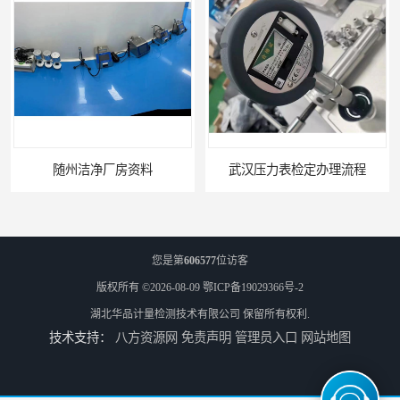
随州洁净厂房资料
武汉压力表检定办理流程
您是第
606577
位访客
版权所有 ©2026-08-09
鄂ICP备19029366号-2
湖北华品计量检测技术有限公司
保留所有权利.
技术支持：
八方资源网
免责声明
管理员入口
网站地图
老河口压力表检定办理流程
南京压力表校准办理周期