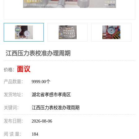
江西压力表校准办理周期
面议
价格：
产品数量：
9999.00个
发货地址：
湖北省孝感市孝南区
关键词：
江西压力表校准办理周期
发布日期：
2026-08-06
阅 读 量：
184