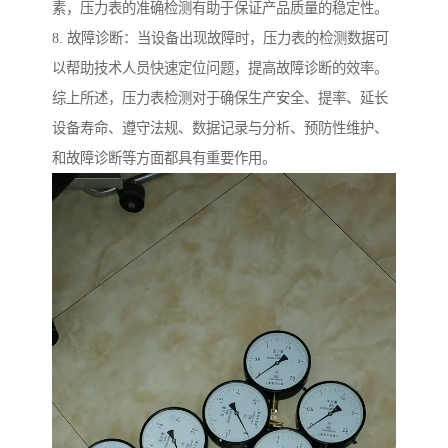
素，压力表的准确检测有助于保证产品质量的稳定性。
8. 故障诊断：当设备出现故障时，压力表的检测数据可
以帮助技术人员快速定位问题，提高故障诊断的效率。
综上所述，压力表检测对于确保生产安全、提率、延长
设备寿命、遵守法规、数据记录与分析、预防性维护、
和故障诊断等方面都具有重要作用。