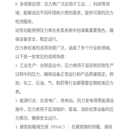
8. 多场景应用：压力表广泛应用于工业、、科研等领
域，能够适应不同环境和介质的需求，提供可靠的压力
检测服务。
这些功能使得压力表在各类系统中扮演着重要角色，确
保设备安全、稳定运行。
压力表校准的适用场景广泛，涵盖了多个行业和领域。
以下是一些常见的适用场景：
1. 工业生产：在制造业中，压力表用于监控和控制生产
过程中的压力，确保设备正常运行和产品质量稳定。例
如，化工、石油、气、制药等行业都需要定期校准压力
表。
2. 能源行业：在发电厂、核电站、风力发电场等能源设
施中，压力表用于监测锅炉、管道、涡轮机等设备的压
力情况，确保安全运行。
3. 建筑和暖通空调（HVAC）：在建筑物的供暖、通风