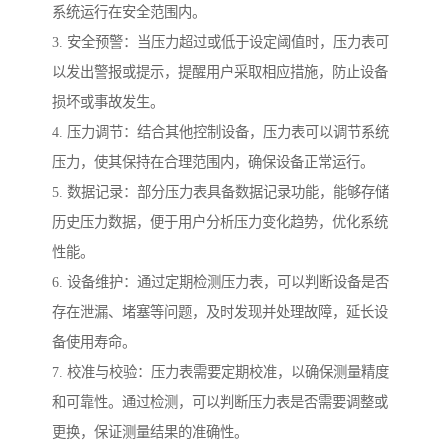
系统运行在安全范围内。
3. 安全预警：当压力超过或低于设定阈值时，压力表可
以发出警报或提示，提醒用户采取相应措施，防止设备
损坏或事故发生。
4. 压力调节：结合其他控制设备，压力表可以调节系统
压力，使其保持在合理范围内，确保设备正常运行。
5. 数据记录：部分压力表具备数据记录功能，能够存储
历史压力数据，便于用户分析压力变化趋势，优化系统
性能。
6. 设备维护：通过定期检测压力表，可以判断设备是否
存在泄漏、堵塞等问题，及时发现并处理故障，延长设
备使用寿命。
7. 校准与校验：压力表需要定期校准，以确保测量精度
和可靠性。通过检测，可以判断压力表是否需要调整或
更换，保证测量结果的准确性。