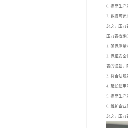
6. 提高
7. 数据
总之，压力
压力表检定
1. 确保
2. 保证
表的误差，
3. 符合
4. 延长
5. 提高
6. 维护
总之，压力