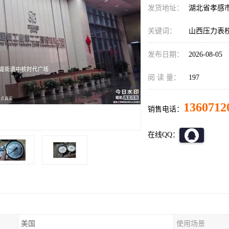
发货地址：
湖北省孝感
关键词：
山西压力表
发布日期：
2026-08-05
阅 读 量：
197
1360712
销售电话：
在线QQ：
美国
使用场景