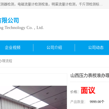
仪器仪表计量：压力表检测校准，燃气报警检测，可燃气体探测器检测，电磁流量计检测校准，明渠流量计检测，千斤顶检测标定，仪器校准，量具校准，仪表检测，仪器检测，计量设备校准；洁净室检测：洁净度检测，洁净厂房检测，无尘洁净室检测，悬浮粒子检测，*过滤器检测；安全阀校验：安全阀校验，安全阀检验，安全阀检测，安全阀年检，安全阀校正，安全阀校准；
有限公司
ng Technology Co. , Ltd.
企业视频
公司介绍
公司动态
办理流程
山西压力表校准办
面议
价格：
产品数量：
9999.00个