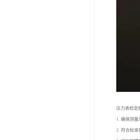
压力表检定
1. 确保
2. 符合