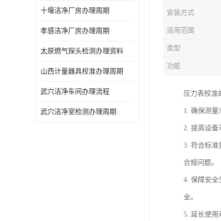
十堰洁净厂房办理周期
安装方式
适用范围
孝感洁净厂房办理周期
类型
太原燃气探头检测办理资料
功能
山西计量器具校准办理周期
武穴洁净车间办理流程
压力表校准
1. 确保
武穴洁净室检测办理周期
2. 提高
3. 符合
合规问题。
4. 保障
全。
5. 延长