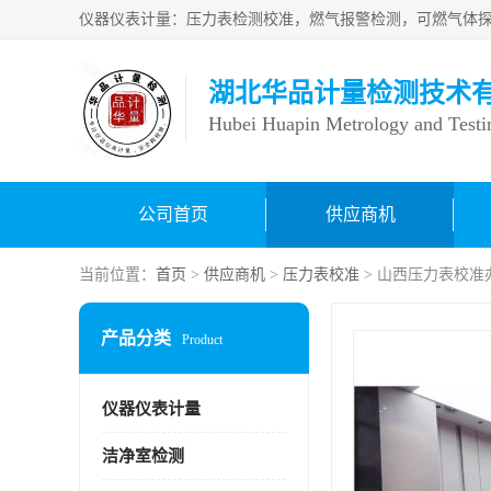
湖北华品计量检测技术
Hubei Huapin Metrology and Testi
公司首页
供应商机
当前位置：
首页
>
供应商机
>
压力表校准
> 山西压力表校准
产品分类
Product
仪器仪表计量
洁净室检测