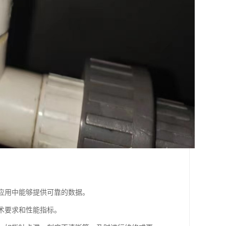
际应用中能够提供可靠的数据。
技术要求和性能指标。