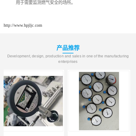
用于需要监测燃气安全的场所。
http://www.hpjljc.com
产品推荐
Development, design, production and sales in one of the manufacturing
enterprises