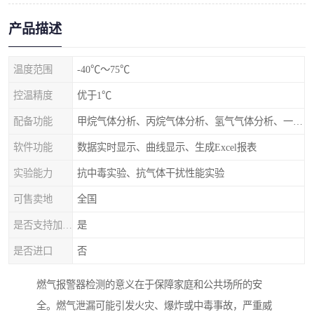
产品描述
温度范围
-40℃～75℃
控温精度
优于1℃
配备功能
甲烷气体分析、丙烷气体分析、氢气气体分析、一氧化碳气体分析接口
软件功能
数据实时显示、曲线显示、生成Excel报表
实验能力
抗中毒实验、抗气体干扰性能实验
可售卖地
全国
是否支持加工定制
是
是否进口
否
燃气报警器检测的意义在于保障家庭和公共场所的安
全。燃气泄漏可能引发火灾、爆炸或中毒事故，严重威