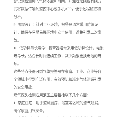
够记录检测到的气体浓度和时间，并通过无线或有线方
式将数据传输到监控中心或手机APP，便于远程监控和
分析。
9. 防爆设计：针对工业环境，报警器通常采用防爆设
计，确保在易燃易爆环境中安全使用，避免引发二次事
故。
10. 低功耗与长寿命：报警器通常采用低功耗设计，电池
寿命长，适合长时间连续工作，减少频繁更换电池的麻
烦。
这些特点使得可燃气体报警器在家庭、工业、商业等各
个领域中得到广泛应用，有效预防和减少气体泄漏引发
的安全事故。
燃气探头检测适用范围主要包括以下几个方面：
1. 家庭住宅：用于监测厨房、浴室等区域的燃气泄漏，
确保家庭用气安全。