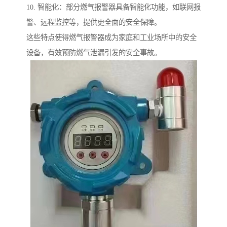
10. 智能化：部分燃气报警器具备智能化功能，如联网报
警、远程监控等，提供更全面的安全保障。
这些特点使得燃气报警器成为家庭和工业场所中的安全
设备，有效预防燃气泄漏引发的安全事故。