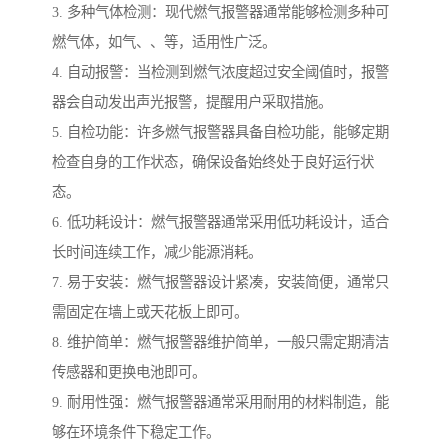
3. 多种气体检测：现代燃气报警器通常能够检测多种可
燃气体，如气、、等，适用性广泛。
4. 自动报警：当检测到燃气浓度超过安全阈值时，报警
器会自动发出声光报警，提醒用户采取措施。
5. 自检功能：许多燃气报警器具备自检功能，能够定期
检查自身的工作状态，确保设备始终处于良好运行状
态。
6. 低功耗设计：燃气报警器通常采用低功耗设计，适合
长时间连续工作，减少能源消耗。
7. 易于安装：燃气报警器设计紧凑，安装简便，通常只
需固定在墙上或天花板上即可。
8. 维护简单：燃气报警器维护简单，一般只需定期清洁
传感器和更换电池即可。
9. 耐用性强：燃气报警器通常采用耐用的材料制造，能
够在环境条件下稳定工作。