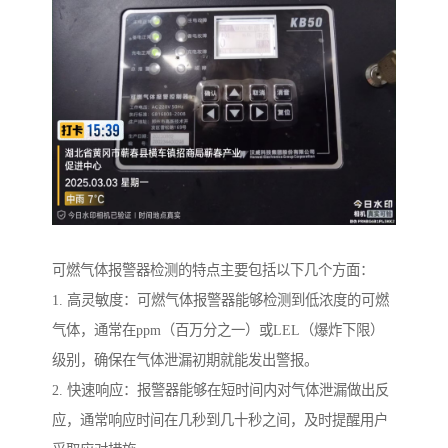
可燃气体报警器检测的特点主要包括以下几个方面：
1. 高灵敏度：可燃气体报警器能够检测到低浓度的可燃
气体，通常在ppm（百万分之一）或LEL（爆炸下限）
级别，确保在气体泄漏初期就能发出警报。
2. 快速响应：报警器能够在短时间内对气体泄漏做出反
应，通常响应时间在几秒到几十秒之间，及时提醒用户