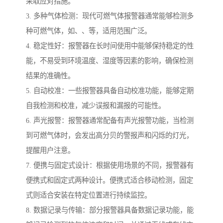
采取应对措施。
3. 多种气体检测：现代可燃气体报警器通常能够检测多
种可燃气体，如、、等，适用范围广泛。
4. 稳定性好：报警器在长时间使用中能够保持稳定的性
能，不易受到环境温度、湿度等因素的影响，确保检测
结果的准确性。
5. 自动校准：一些报警器具备自动校准功能，能够定期
自我检测和校准，减少误报和漏报的可能性。
6. 声光报警：报警器通常配备有声光报警功能，当检测
到可燃气体时，会发出高分贝的警报声和闪烁的灯光，
提醒用户注意。
7. 便携与固定式设计：根据使用场景的不同，报警器有
便携式和固定式两种设计。便携式适合移动检测，固定
式则适合安装在特定位置进行持续监控。
8. 数据记录与传输：部分报警器具备数据记录功能，能