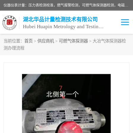
仪器仪表计量：压力表检测校准，燃气报警检测，可燃气体探测器检测，电磁流量计检测校准，明渠流量计检测，千斤顶检测标定，仪器校准，量具校准，仪表检测，仪器检测，计量设备校准；洁净室检测：洁净度检测，洁净厂房检测，无尘洁净室检测，悬浮粒子检测，*过滤器检测；安全阀校验：安全阀校验，安全阀检验，安全阀检测，安全阀年检，安全阀校正，安全阀校准；
湖北华品计量检测技术有限公司
Hubei Huapin Metrology and Testing Technology Co. , Ltd.
当前位置：
首页
>
供应商机
>
可燃气体探测器
> 大冶气体探测器检
测办理流程
仪器仪表计量
洁净室检测
安全阀校验
计量设备校准
设备检测
可燃气体探测器
压力表校准