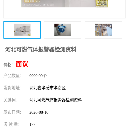
河北可燃气体报警器检测资料
面议
价格：
产品数量：
9999.00个
发货地址：
湖北省孝感市孝南区
关键词：
河北可燃气体报警器检测资料
发布日期：
2026-08-10
阅 读 量：
177