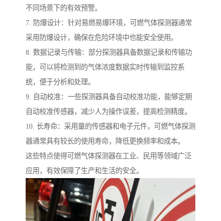
不同场景下的有效预警。
7. 防爆设计：针对易燃易爆环境，可燃气体探测器通常
采用防爆设计，确保在危险环境中也能安全使用。
8. 数据记录与传输：部分探测器具备数据记录和传输功
能，可以将检测到的气体浓度数据实时传输到监控系
统，便于分析和处理。
9. 自动校准：一些探测器具备自动校准功能，能够定期
自动校准传感器，减少人为操作误差，提高检测精度。
10. 长寿命：采用量的传感器和电子元件，可燃气体探测
器通常具有较长的使用寿命，降低更换频率和成本。
这些特点使得可燃气体探测器在工业、民用等领域广泛
应用，有效保障了生产和生活的安全。