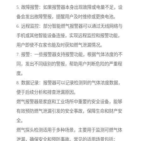
5. 故障报警：如果报警器本身出现故障或电量不足，设
备会发出故障警报，提醒用户及时维修或更换电池。
6. 远程监控：部分智能燃气报警器可以通过无线网络与
手机或其他智能设备连接，实现远程监控和报警功能，
用户即使不在家也能及时获知燃气泄漏情况。
7. 报警：一些报警器支持报警功能，根据气体浓度的不
同，发出不同级别的警报，帮助用户判断危险的严重程
度。
8. 数据记录：报警器可以记录检测到的气体浓度数据，
便于后续分析和排查泄漏原因。
燃气报警器是家庭和工业场所中重要的安全设备，能够
有效预防燃气泄漏引发的安全事故，保障生命和财产安
全。
燃气探头检测适用于多种场景，主要用于监测可燃气体
泄漏，确保安全和预防事故。常见的适用场景包括：