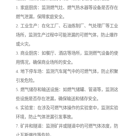
1. 家庭厨房：监测燃气灶、燃气热水器等设备是否存在
燃气泄漏，保障家庭安全。
2. 工业生产：在化工厂、石油炼制厂、气处理厂等工业
场所，监测生产过程中可能泄漏的可燃气体，防止爆炸
或火灾。
3. 商业厨房：如餐厅、酒店等场所，监测燃气设备的使
用情况，确保商业场所的安全。
4. 地下停车场：监测汽车尾气中的可燃气体，防止积聚
引发危险。
5. 燃气储存和输送设施：如燃气储罐、管道等，监测这
些设施是否存在泄漏，确保输送和储存安全。
6. 实验室：在涉及可燃气体操作的实验室中，监测实验
环境，防止气体泄漏引发事故。
7. 矿井和隧道：监测矿井或隧道中的可燃气体浓度，防
止瓦斯爆炸等危险。