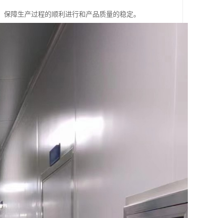
，保障生产过程的顺利进行和产品质量的稳定。