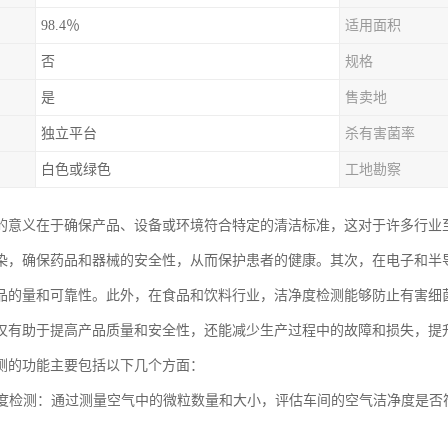
98.4％
适用面积
否
规格
是
售卖地
独立平台
杀有害菌率
白色或绿色
工地勘察
的意义在于确保产品、设备或环境符合特定的清洁标准，这对于许多行业
染，确保药品和器械的安全性，从而保护患者的健康。其次，在电子和半
品的量和可靠性。此外，在食品和饮料行业，洁净度检测能够防止有害细
仅有助于提高产品质量和安全性，还能减少生产过程中的故障和损失，提
测的功能主要包括以下几个方面：
洁净度检测：通过测量空气中的微粒数量和大小，评估车间的空气洁净度是
。