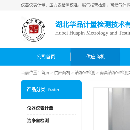
湖北华品计量检测技术
Hubei Huapin Metrology and Testi
公司首页
供应商机
当前位置：
首页
>
供应商机
>
洁净室检测
> 南昌洁净室检测
产品分类
Product
仪器仪表计量
洁净室检测