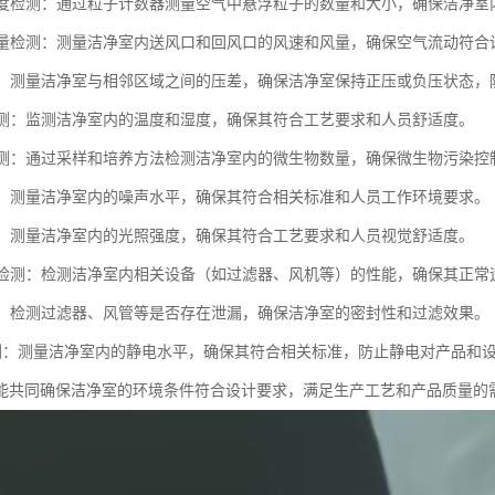
洁净度检测：通过粒子计数器测量空气中悬浮粒子的数量和大小，确保洁净
和风量检测：测量洁净室内送风口和回风口的风速和风量，确保空气流动符
检测：测量洁净室与相邻区域之间的压差，确保洁净室保持正压或负压状态
度检测：监测洁净室内的温度和湿度，确保其符合工艺要求和人员舒适度。
物检测：通过采样和培养方法检测洁净室内的微生物数量，确保微生物污染控
检测：测量洁净室内的噪声水平，确保其符合相关标准和人员工作环境要求。
检测：测量洁净室内的光照强度，确保其符合工艺要求和人员视觉舒适度。
性能检测：检测洁净室内相关设备（如过滤器、风机等）的性能，确保其正常
检测：检测过滤器、风管等是否存在泄漏，确保洁净室的密封性和过滤效果。
电检测：测量洁净室内的静电水平，确保其符合相关标准，防止静电对产品和
能共同确保洁净室的环境条件符合设计要求，满足生产工艺和产品质量的