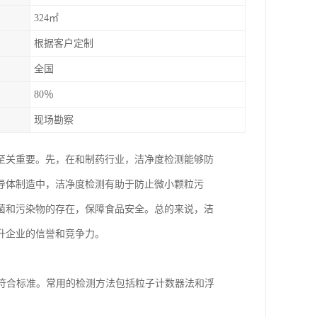
324㎡
根据客户定制
全国
80％
现场勘察
至关重要。先，在和制药行业，洁净度检测能够防
导体制造中，洁净度检测有助于防止微小颗粒污
菌和污染物的存在，保障食品安全。总的来说，洁
升企业的信誉和竞争力。
否符合标准。常用的检测方法包括粒子计数器法和浮