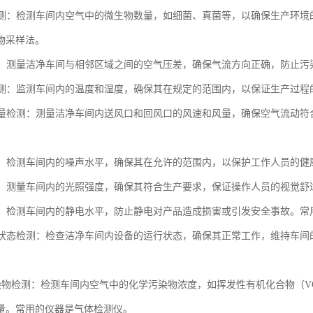
物检测：检测车间内空气中的微生物数量，如细菌、真菌等，以确保生产环
物采样法。
检测：测量洁净车间与相邻区域之间的空气压差，确保气流方向正确，防止
度检测：监测车间内的温度和湿度，确保其在规定的范围内，以保证生产过
和风量检测：测量洁净车间内送风口和回风口的风速和风量，确保空气流动
检测：检测车间内的噪声水平，确保其在允许的范围内，以保护工作人员的
检测：测量车间内的光照强度，确保其符合生产要求，保证操作人员的视觉
检测：检测车间内的静电水平，防止静电对产品造成损害或引发安全事故。
运行状态检测：检查洁净车间内设备的运行状态，确保其正常工作，维持车
学污染物检测：检测车间内空气中的化学污染物浓度，如挥发性有机化合物（
量。常用的仪器是气体检测仪。