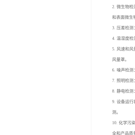
2. 微生
和表面微生
3. 压差
4. 温湿
5. 风速
风量罩。
6. 噪声
7. 照明
8. 静电
9. 设备
测。
10. 化
全和产品质