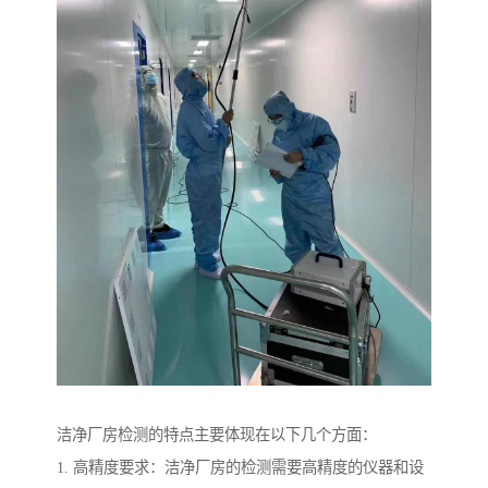
洁净厂房检测的特点主要体现在以下几个方面：
1. 高精度要求：洁净厂房的检测需要高精度的仪器和设