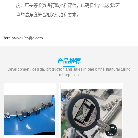
度、压差等参数进行监控和评估，以确保生产或实验环
境的洁净度符合相关标准和要求。
http://www.hpjljc.com
产品推荐
Development, design, production and sales in one of the manufacturing
enterprises