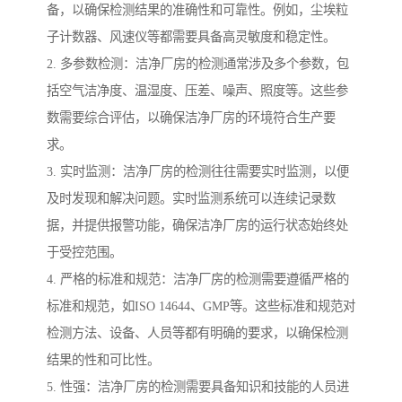
备，以确保检测结果的准确性和可靠性。例如，尘埃粒
子计数器、风速仪等都需要具备高灵敏度和稳定性。
2. 多参数检测：洁净厂房的检测通常涉及多个参数，包
括空气洁净度、温湿度、压差、噪声、照度等。这些参
数需要综合评估，以确保洁净厂房的环境符合生产要
求。
3. 实时监测：洁净厂房的检测往往需要实时监测，以便
及时发现和解决问题。实时监测系统可以连续记录数
据，并提供报警功能，确保洁净厂房的运行状态始终处
于受控范围。
4. 严格的标准和规范：洁净厂房的检测需要遵循严格的
标准和规范，如ISO 14644、GMP等。这些标准和规范对
检测方法、设备、人员等都有明确的要求，以确保检测
结果的性和可比性。
5. 性强：洁净厂房的检测需要具备知识和技能的人员进