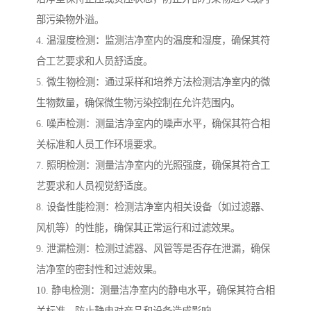
部污染物外溢。
4. 温湿度检测：监测洁净室内的温度和湿度，确保其符
合工艺要求和人员舒适度。
5. 微生物检测：通过采样和培养方法检测洁净室内的微
生物数量，确保微生物污染控制在允许范围内。
6. 噪声检测：测量洁净室内的噪声水平，确保其符合相
关标准和人员工作环境要求。
7. 照明检测：测量洁净室内的光照强度，确保其符合工
艺要求和人员视觉舒适度。
8. 设备性能检测：检测洁净室内相关设备（如过滤器、
风机等）的性能，确保其正常运行和过滤效果。
9. 泄漏检测：检测过滤器、风管等是否存在泄漏，确保
洁净室的密封性和过滤效果。
10. 静电检测：测量洁净室内的静电水平，确保其符合相
关标准，防止静电对产品和设备造成影响。