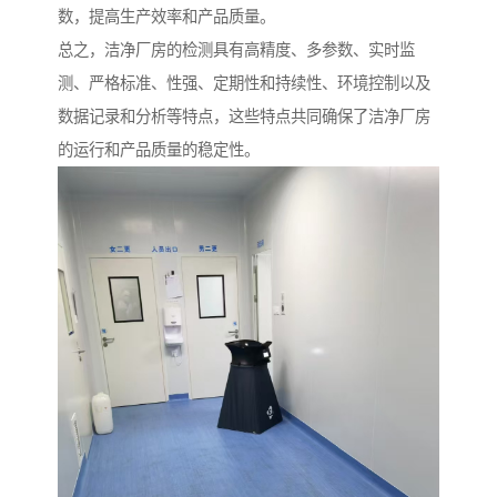
数，提高生产效率和产品质量。
总之，洁净厂房的检测具有高精度、多参数、实时监
测、严格标准、性强、定期性和持续性、环境控制以及
数据记录和分析等特点，这些特点共同确保了洁净厂房
的运行和产品质量的稳定性。