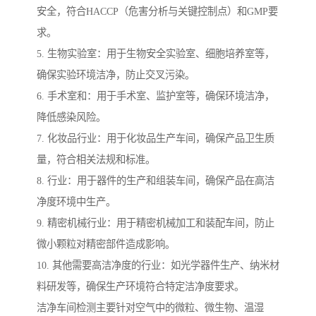
安全，符合HACCP（危害分析与关键控制点）和GMP要
求。
5. 生物实验室：用于生物安全实验室、细胞培养室等，
确保实验环境洁净，防止交叉污染。
6. 手术室和：用于手术室、监护室等，确保环境洁净，
降低感染风险。
7. 化妆品行业：用于化妆品生产车间，确保产品卫生质
量，符合相关法规和标准。
8. 行业：用于器件的生产和组装车间，确保产品在高洁
净度环境中生产。
9. 精密机械行业：用于精密机械加工和装配车间，防止
微小颗粒对精密部件造成影响。
10. 其他需要高洁净度的行业：如光学器件生产、纳米材
料研发等，确保生产环境符合特定洁净度要求。
洁净车间检测主要针对空气中的微粒、微生物、温湿