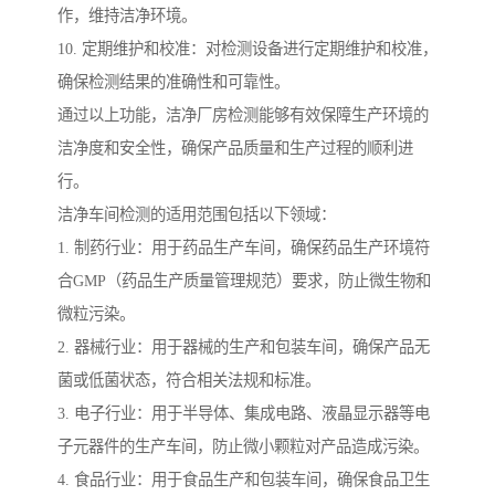
作，维持洁净环境。
10. 定期维护和校准：对检测设备进行定期维护和校准，
确保检测结果的准确性和可靠性。
通过以上功能，洁净厂房检测能够有效保障生产环境的
洁净度和安全性，确保产品质量和生产过程的顺利进
行。
洁净车间检测的适用范围包括以下领域：
1. 制药行业：用于药品生产车间，确保药品生产环境符
合GMP（药品生产质量管理规范）要求，防止微生物和
微粒污染。
2. 器械行业：用于器械的生产和包装车间，确保产品无
菌或低菌状态，符合相关法规和标准。
3. 电子行业：用于半导体、集成电路、液晶显示器等电
子元器件的生产车间，防止微小颗粒对产品造成污染。
4. 食品行业：用于食品生产和包装车间，确保食品卫生