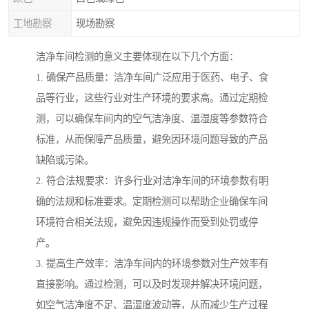
工地勘察
现场勘察
洁净车间检测的意义主要体现在以下几个方面：
1. 确保产品质量：洁净车间广泛应用于医药、电子、食
品等行业，这些行业对生产环境的要求高。通过定期检
测，可以确保车间内的空气洁净度、温湿度等参数符合
标准，从而保障产品质量，避免因环境问题导致的产品
缺陷或污染。
2. 符合法规要求：许多行业对洁净车间的环境参数有明
确的法规和标准要求。定期检测可以帮助企业确保车间
环境符合相关法规，避免因违规操作而受到处罚或停
产。
3. 提高生产效率：洁净车间内的环境参数对生产效率有
直接影响。通过检测，可以及时发现并解决环境问题，
如空气洁净度不足、温湿度波动等，从而减少生产过程