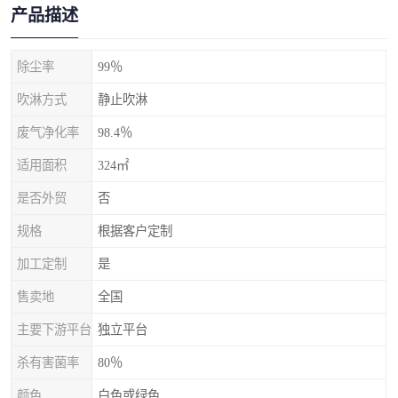
产品描述
除尘率
99％
吹淋方式
静止吹淋
废气净化率
98.4％
适用面积
324㎡
是否外贸
否
规格
根据客户定制
加工定制
是
售卖地
全国
主要下游平台
独立平台
杀有害菌率
80％
颜色
白色或绿色