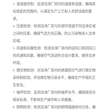
3. 温湿度控制：监测洁净厂房内的温度和湿度，确保其
在规定的范围内，以满足生产工艺和人员舒适度的要
求。
4. 压差检测：检测洁净厂房与外部环境或不同洁净区域
之间的压差，确保气流方向正确，防止污染物进入洁净
区域。
5. 风速和风量检测：检测洁净厂房内的送风口和回风口
的风速和风量，确保空气流动符合设计要求，维持洁净
环境。
6. 微生物检测：对洁净厂房内的表面和空气进行微生物
采样和检测，评估微生物污染水平，确保生产环境的卫
生安全。
7. 噪声检测：监测洁净厂房内的噪声水平，确保其符合
相关标准，不影响生产操作和人员健康。
8. 照明检测：检测洁净厂房内的照明强度和均匀性，确