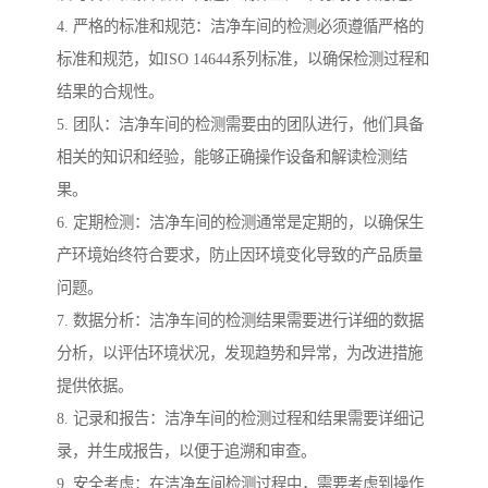
4. 严格的标准和规范：洁净车间的检测必须遵循严格的
标准和规范，如ISO 14644系列标准，以确保检测过程和
结果的合规性。
5. 团队：洁净车间的检测需要由的团队进行，他们具备
相关的知识和经验，能够正确操作设备和解读检测结
果。
6. 定期检测：洁净车间的检测通常是定期的，以确保生
产环境始终符合要求，防止因环境变化导致的产品质量
问题。
7. 数据分析：洁净车间的检测结果需要进行详细的数据
分析，以评估环境状况，发现趋势和异常，为改进措施
提供依据。
8. 记录和报告：洁净车间的检测过程和结果需要详细记
录，并生成报告，以便于追溯和审查。
9. 安全考虑：在洁净车间检测过程中，需要考虑到操作