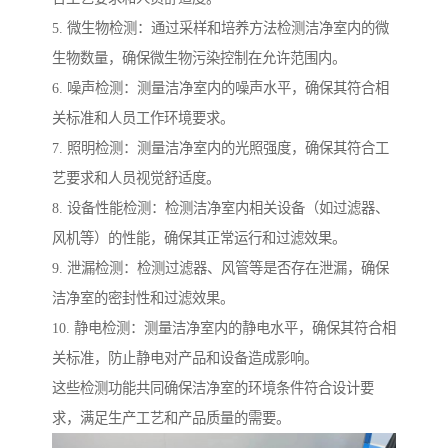
5. 微生物检测：通过采样和培养方法检测洁净室内的微
生物数量，确保微生物污染控制在允许范围内。
6. 噪声检测：测量洁净室内的噪声水平，确保其符合相
关标准和人员工作环境要求。
7. 照明检测：测量洁净室内的光照强度，确保其符合工
艺要求和人员视觉舒适度。
8. 设备性能检测：检测洁净室内相关设备（如过滤器、
风机等）的性能，确保其正常运行和过滤效果。
9. 泄漏检测：检测过滤器、风管等是否存在泄漏，确保
洁净室的密封性和过滤效果。
10. 静电检测：测量洁净室内的静电水平，确保其符合相
关标准，防止静电对产品和设备造成影响。
这些检测功能共同确保洁净室的环境条件符合设计要
求，满足生产工艺和产品质量的需要。