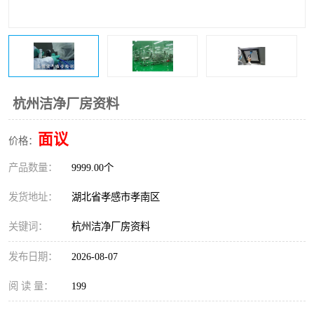
杭州洁净厂房资料
面议
价格：
产品数量：
9999.00个
发货地址：
湖北省孝感市孝南区
关键词：
杭州洁净厂房资料
发布日期：
2026-08-07
阅 读 量：
199