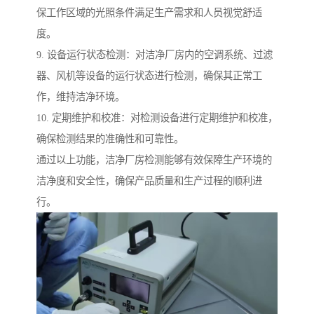
保工作区域的光照条件满足生产需求和人员视觉舒适
度。
9. 设备运行状态检测：对洁净厂房内的空调系统、过滤
器、风机等设备的运行状态进行检测，确保其正常工
作，维持洁净环境。
10. 定期维护和校准：对检测设备进行定期维护和校准，
确保检测结果的准确性和可靠性。
通过以上功能，洁净厂房检测能够有效保障生产环境的
洁净度和安全性，确保产品质量和生产过程的顺利进
行。