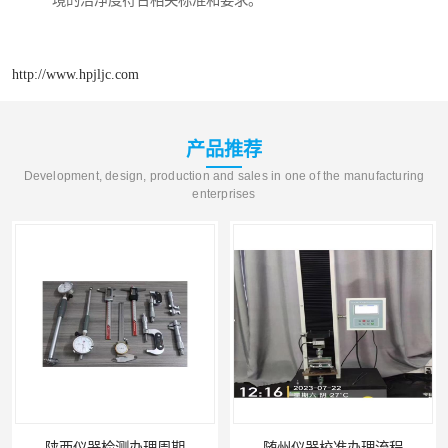
境的洁净度符合相关标准和要求。
http://www.hpjljc.com
产品推荐
Development, design, production and sales in one of the manufacturing
enterprises