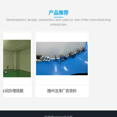
产品推荐
Development, design, production and sales in one of the manufacturing
enterprises
随州洁净厂房资料
武汉压力表检定办理流程