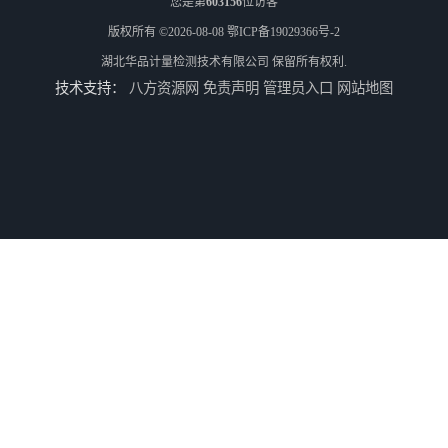
您是第
603156
位访客
版权所有 ©2026-08-08
鄂ICP备19029366号-2
湖北华品计量检测技术有限公司
保留所有权利.
技术支持：
八方资源网
免责声明
管理员入口
网站地图
老河口压力表检定办理流程
南京压力表校准办理周期
宜昌安全阀检验办理资料
陕西仪器检测办理周期