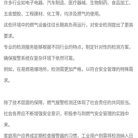
许多行业如电子电器、汽车制造、医疗器械、生物制药、食品加工、
五金塑胶、工程建材、化工等，均涉及燃气的使用。
这些环境中的燃气设备往往长期高负荷运行，对安全检测提出了更高
要求。
专业的检测服务能够根据不同行业的特点，制定针对性的检测方案，
确保报警系统在复杂环境下依然可靠。
例如，在易燃易爆场所，检测需更加严格，以符合安全管理的特殊需
求。
除了技术层面的保障，燃气报警检测还体现了社会责任的共同担当。
社会各界应不断增强安全意识，积极参与到燃气安全管理的实践中
来。
家庭用户应养成定期检查报警器的习惯，工业用户则需将检测纳入日