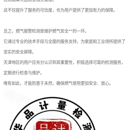
这不仅提升了服务的可信度，也为用户提供了更加有力的保障。
总之，燃气报警检测是维护燃气安全**的一环。
它通过专业的技术手段与全面的服务支持，为家庭和工业场所提供了
坚实的安全屏障。
天津地区的用户应充分认识到其重要性，积极选择可靠的检测服务，
定期进行检查与维护。
唯有如此，才能防患于未然，确保燃气使用更加安全、放心。