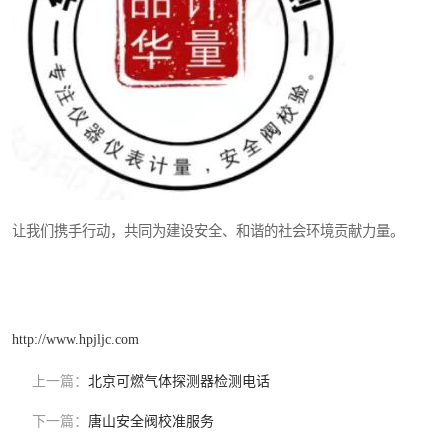
让我们携手行动，共同为建设安全、和谐的社会环境贡献力量。
http://www.hpjljc.com
上一篇：
北京可燃气体探测器检测电话
下一篇：
唐山安全阀校准服务