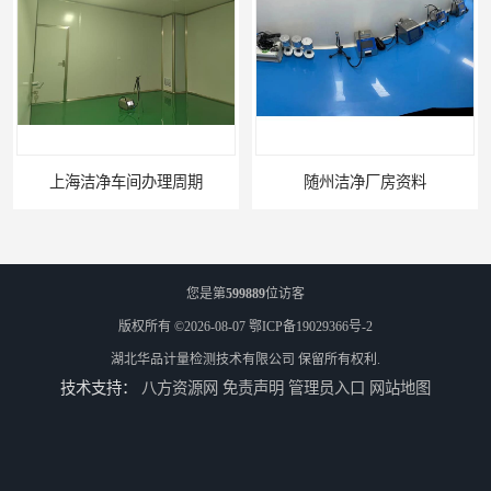
随州洁净厂房资料
武汉压力表检定办理流程
您是第
599889
位访客
版权所有 ©2026-08-07
鄂ICP备19029366号-2
湖北华品计量检测技术有限公司
保留所有权利.
技术支持：
八方资源网
免责声明
管理员入口
网站地图
老河口压力表检定办理流程
南京压力表校准办理周期