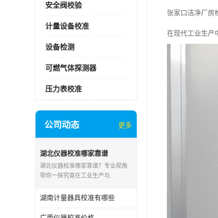
安全阀校验
张家口洁净厂房
计量设备校准
在现代工业生产
设备检测
可燃气体探测器
压力表校准
公司动态
更多
湖北仪器校准哪家靠谱
湖北仪器校准哪家靠谱？专业视角
带你一探究竟在工业生产与..
湖南计量器具校准有哪些
广西仪器校准价格