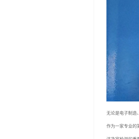
无论是电子制造
作为一家专业的