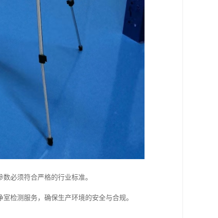
参数必须符合严格的行业标准。
净室检测服务，确保生产环境的安全与合规。