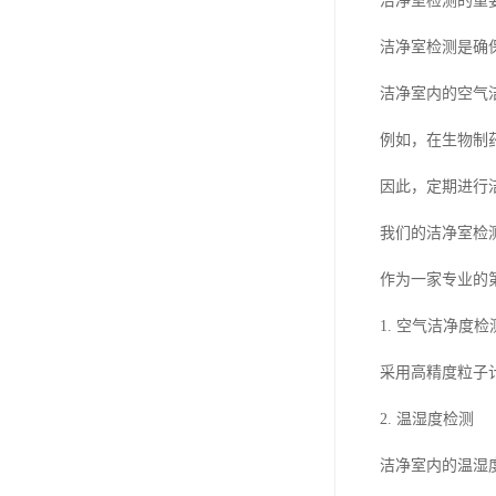
洁净室检测的重
洁净室检测是确
洁净室内的空气
例如，在生物制
因此，定期进行
我们的洁净室检
作为一家专业的
1. 空气洁净度检
采用高精度粒子计
2. 温湿度检测
洁净室内的温湿