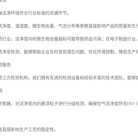
要性
保洁净环境符合行业标准的关键环节。
洁净度、温湿度、微生物含量、气流分布等参数直接影响产品的质量和生
药行业，洁净室内的微生物含量超标可能导致药品污染；在电子制造行业
洁净室检测，能够帮助企业及时发现潜在问题，优化环境控制，降低生产
测服务
第三方检测机构，我们拥有先进的检测设备和经验丰富的技术团队，能够
测
数器，对洁净室内的悬浮粒子进行分级检测，确保空气洁净度符合ISO 146
度直接影响生产工艺的稳定性。