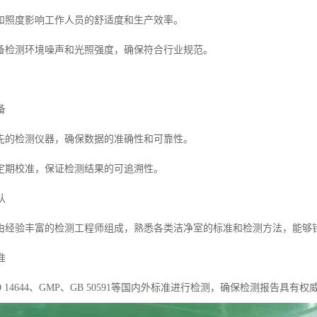
和照度影响工作人员的舒适度和生产效率。
备检测环境噪声和光照强度，确保符合行业规范。
备
先的检测仪器，确保数据的准确性和可靠性。
定期校准，保证检测结果的可追溯性。
队
由经验丰富的检测工程师组成，熟悉各类洁净室的标准和检测方法，能够
准
 14644、GMP、GB 50591等国内外标准进行检测，确保检测报告具有