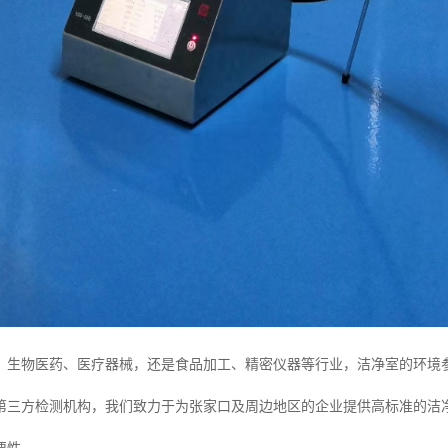
、生物医药、医疗器械，还是食品加工、精密仪器等行业，洁净室的环境
第三方检测机构，我们致力于为张家口及周边地区的企业提供高标准的洁