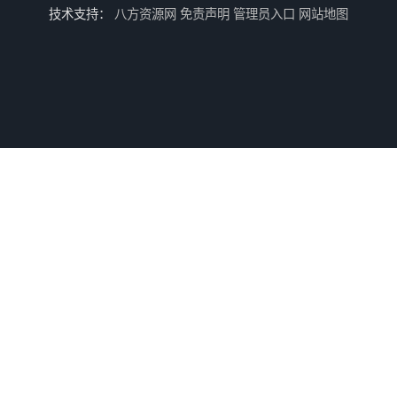
技术支持：
八方资源网
免责声明
管理员入口
网站地图
南京压力表校准办理周期
宜昌安全阀检验办理资料
陕西仪器检测办理周期
随州仪器校准办理流程