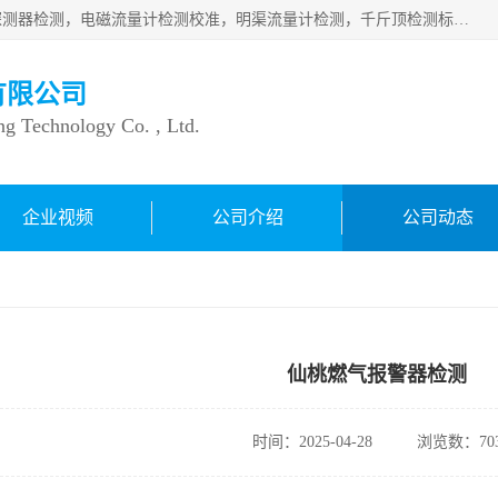
仪器仪表计量：压力表检测校准，燃气报警检测，可燃气体探测器检测，电磁流量计检测校准，明渠流量计检测，千斤顶检测标定，仪器校准，量具校准，仪表检测，仪器检测，计量设备校准；洁净室检测：洁净度检测，洁净厂房检测，无尘洁净室检测，悬浮粒子检测，*过滤器检测；安全阀校验：安全阀校验，安全阀检验，安全阀检测，安全阀年检，安全阀校正，安全阀校准；
有限公司
ng Technology Co. , Ltd.
企业视频
公司介绍
公司动态
仙桃燃气报警器检测
时间：2025-04-28
浏览数：70