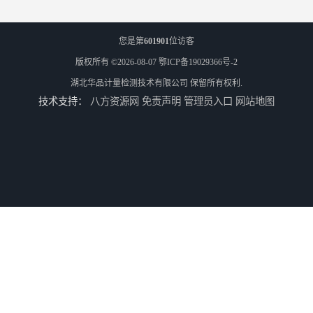
您是第
601901
位访客
版权所有 ©2026-08-07
鄂ICP备19029366号-2
湖北华品计量检测技术有限公司
保留所有权利.
技术支持：
八方资源网
免责声明
管理员入口
网站地图
武汉压力表检定办理流程
老河口压力表检定办理流程