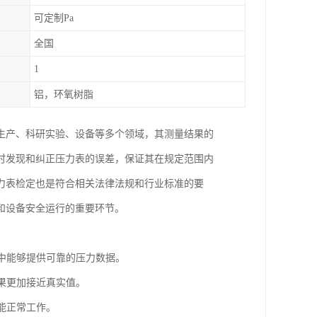
可定制Pa
全国
1
铝，环氧树脂
生产、科研实验、设备等多个领域，其测量结果的
时发现和纠正压力表的误差，保证其在规定范围内
力表检定也是符合相关法律法规和行业标准的要
和设备安全运行的重要环节。
用中能够提供可靠的压力数据。
结果更加接近真实值。
能正常工作。