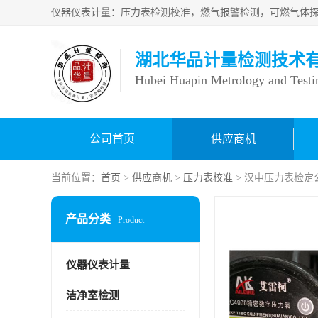
湖北华品计量检测技术
Hubei Huapin Metrology and Testi
公司首页
供应商机
当前位置：
首页
>
供应商机
>
压力表校准
> 汉中压力表检定
产品分类
Product
仪器仪表计量
洁净室检测