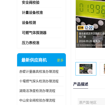
安全阀校验
计量设备校准
设备检测
可燃气体探测器
压力表校准
最新供应商机
更多
赤壁计量器具校准办理流程
十堰燃气探头检测办理流程
产品描述
湖南洁净度检测办理流程
中山安全阀校验办理流程
原产国/地区