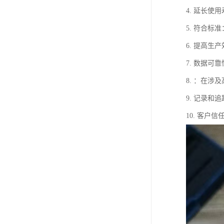
4. 延长
5. 符合
6. 提高
7. 数据
8. ：在
9. 记录
10. 客