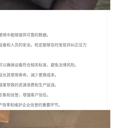
际使用中能够提供可靠的数据。
到设备和人员的安全。检定能够及时发现并纠正压力
定可以确保设备符合相关标准，避免法律风险。
而延长其使用寿命，减少更换成本。
量误差导致的资源浪费和生产延误。
的形象和信誉，增强客户信任。
产效率和维护企业信誉的重要环节。