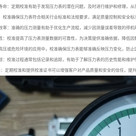
使用寿命：定期校准有助于发现压力表的潜在问题，及时进行维护和修理，
标准：校准确保压力表符合相关行业标准和法规要求，满足质量控制和安全标
生产效率：准确的压力测量有助于优化生产流程，减少因测量误差导致的停机
可靠性：校准提高了压力表测量数据的可靠性，为决策提供准确依据，降低
涉及高压或危险环境的应用中，校准确保压力表能够准确反映压力变化，防
和追踪：校准过程通常包括记录和追踪，有助于了解压力表的历史性能和维
户信任：定期校准和提供校准证书可以增强客户对产品质量和安全的信任，提