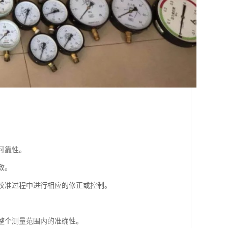
可靠性。
致。
在校准过程中进行相应的修正或控制。
在整个测量范围内的准确性。