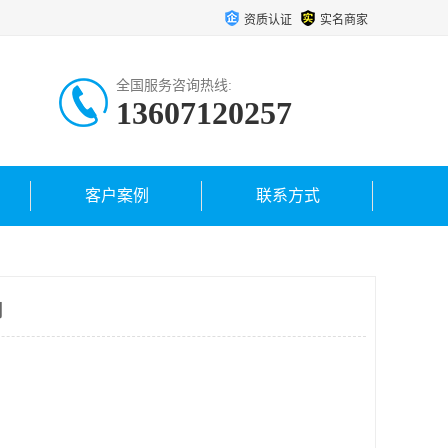
资质认证
实名商家
全国服务咨询热线:
13607120257
客户案例
联系方式
司