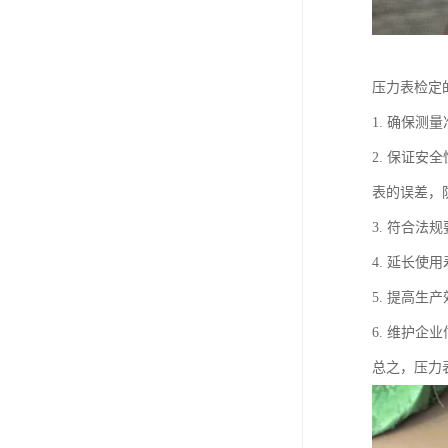
压力表检定
1. 确保
2. 保证
表的误差，
3. 符合
4. 延长
5. 提高
6. 维护
总之，压力