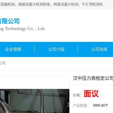
仪器仪表计量：压力表检测校准，燃气报警检测，可燃气体探测器检测，电磁流量计检测校准，明渠流量计检测，千斤顶检测标定，仪器校准，量具校准，仪表检测，仪器检测，计量设备校准；洁净室检测：洁净度检测，洁净厂房检测，无尘洁净室检测，悬浮粒子检测，*过滤器检测；安全阀校验：安全阀校验，安全阀检验，安全阀检测，安全阀年检，安全阀校正，安全阀校准；
有限公司
ng Technology Co. , Ltd.
企业视频
公司介绍
公司动态
公司
汉中压力表检定公
面议
价格：
产品数量：
9999.00个