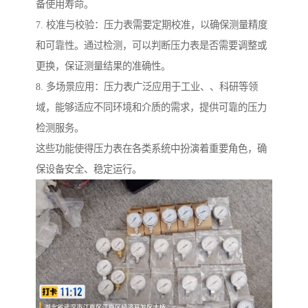
备使用寿命。
7. 校准与校验：压力表需要定期校准，以确保测量精度
和可靠性。通过检测，可以判断压力表是否需要调整或
更换，保证测量结果的准确性。
8. 多场景应用：压力表广泛应用于工业、、科研等领
域，能够适应不同环境和介质的需求，提供可靠的压力
检测服务。
这些功能使得压力表在各类系统中扮演着重要角色，确
保设备安全、稳定运行。