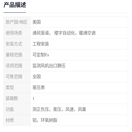
产品描述
原产国/地区
美国
使用场景
通风管道， 楼宇自动化，暖通空调
安装方式
工程安装
量程范围
可定制Pa
适用范围
监测风机出口静压
可售范围
全国
类型
差压表
装箱数
1
功能
测正负压，差压，风速，风量
材质
铝，环氧树脂