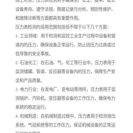
综上所述，压力表检测对于确保生产安全、提率、延长
设备寿命、遵守法规、数据记录与分析、预防性维护、
和故障诊断等方面都具有重要作用。
压力表检测的适用范围包括但不限于以下几个方面：
1. 工业领域：用于检测和监控工业生产过程中设备和管
道内的压力，确保设备正常运行，防止因压力过高或过
低导致的安全事故。
2. 石油化工：在石油、气、化工等行业中，压力表用于
监测储罐、管道、反应器等设备内的压力，保障生产安
全和产品质量。
3. 电力行业：在发电厂、变电站等场所，压力表用于监
测锅炉、汽轮机、变压器等设备的工作压力，确保电力
系统的稳定运行。
4. 机械制造：在机械制造过程中，压力表用于检测液压
系统、气动系统等的工作压力，保证机械设备的正常运