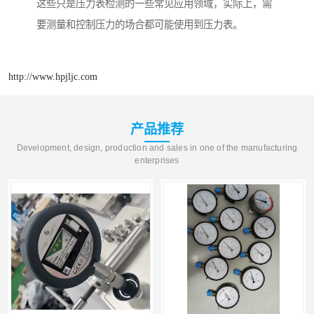
这些只是压力表检测的一些常见应用领域，实际上，需
要测量和控制压力的场合都可能使用到压力表。
http://www.hpjljc.com
产品推荐
Development, design, production and sales in one of the manufacturing
enterprises