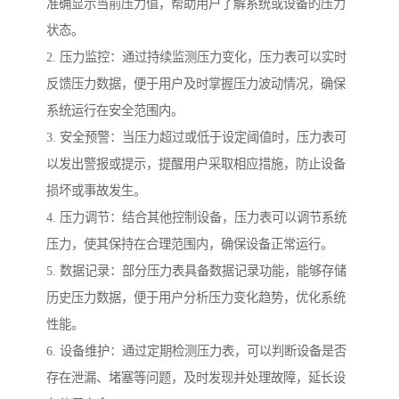
准确显示当前压力值，帮助用户了解系统或设备的压力
状态。
2. 压力监控：通过持续监测压力变化，压力表可以实时
反馈压力数据，便于用户及时掌握压力波动情况，确保
系统运行在安全范围内。
3. 安全预警：当压力超过或低于设定阈值时，压力表可
以发出警报或提示，提醒用户采取相应措施，防止设备
损坏或事故发生。
4. 压力调节：结合其他控制设备，压力表可以调节系统
压力，使其保持在合理范围内，确保设备正常运行。
5. 数据记录：部分压力表具备数据记录功能，能够存储
历史压力数据，便于用户分析压力变化趋势，优化系统
性能。
6. 设备维护：通过定期检测压力表，可以判断设备是否
存在泄漏、堵塞等问题，及时发现并处理故障，延长设