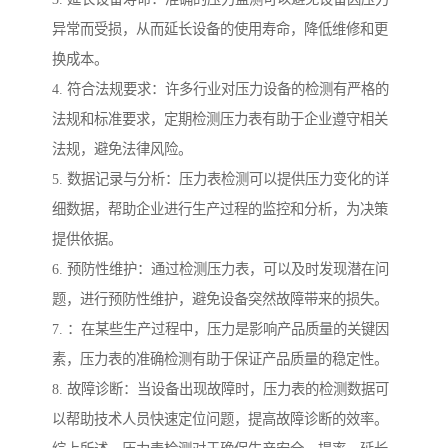
异常而受损，从而延长设备的使用寿命，降低维修和更
换成本。
4. 符合法规要求：许多行业对压力设备的检测有严格的
法规和标准要求，定期检测压力表有助于企业遵守相关
法规，避免法律风险。
5. 数据记录与分析：压力表检测可以提供压力变化的详
细数据，帮助企业进行生产过程的监控和分析，为决策
提供依据。
6. 预防性维护：通过检测压力表，可以及时发现潜在问
题，进行预防性维护，避免设备突然故障带来的损失。
7. ：在某些生产过程中，压力是影响产品质量的关键因
素，压力表的准确检测有助于保证产品质量的稳定性。
8. 故障诊断：当设备出现故障时，压力表的检测数据可
以帮助技术人员快速定位问题，提高故障诊断的效率。