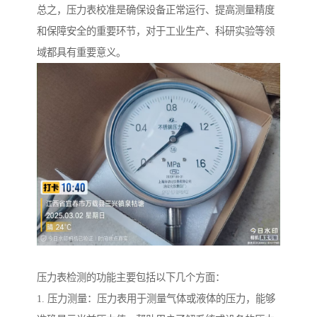
总之，压力表校准是确保设备正常运行、提高测量精度
和保障安全的重要环节，对于工业生产、科研实验等领
域都具有重要意义。
压力表检测的功能主要包括以下几个方面：
1. 压力测量：压力表用于测量气体或液体的压力，能够