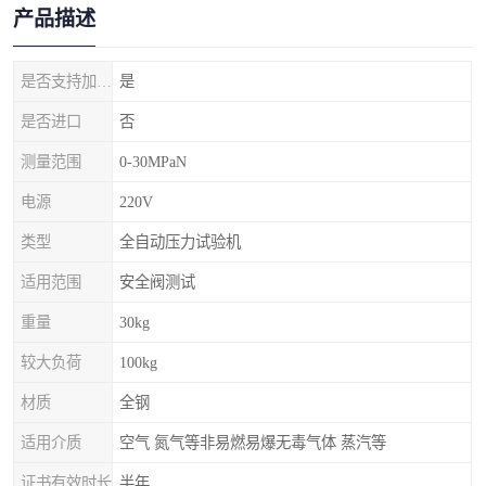
产品描述
是否支持加工定制
是
是否进口
否
测量范围
0-30MPaN
电源
220V
类型
全自动压力试验机
适用范围
安全阀测试
重量
30kg
较大负荷
100kg
材质
全钢
适用介质
空气 氮气等非易燃易爆无毒气体 蒸汽等
证书有效时长
半年