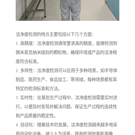
洁净度检测的特点主要包括以下几个方面：
1. 高精度：洁净度检测通常要求高的精度，能够检测到
微米甚至纳米级别的颗粒物，确保环境或产品的洁净程
度符合标准。
2. 多样性：洁净度检测可以应用于多种场景，如半导体
制造、医药生产、食品加工、等领域，每种场景都有其
特定的检测标准和方法。
3. 实时性：在某些生产过程中，洁净度检测需要实时进
行，以便及时发现并解决问题，保证生产过程的连续性
和产品质量的稳定性。
4. 自动化：随着技术的发展，洁净度检测越来越多地采
用自动化设备，减少人为误差，提高检测效率和准确