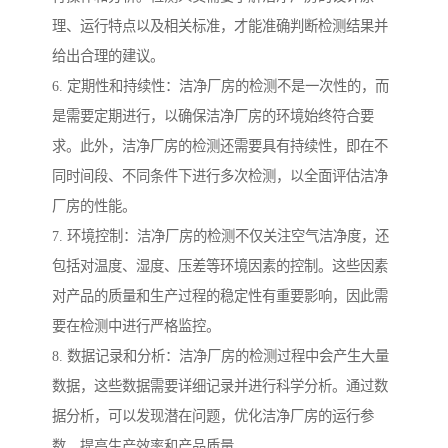
理、运行特点以及相关标准，才能准确判断检测结果并
给出合理的建议。
6. 定期性和持续性：洁净厂房的检测不是一次性的，而
是需要定期进行，以确保洁净厂房的环境始终符合要
求。此外，洁净厂房的检测还需要具有持续性，即在不
同时间段、不同条件下进行多次检测，以全面评估洁净
厂房的性能。
7. 环境控制：洁净厂房的检测不仅关注空气洁净度，还
包括对温度、湿度、压差等环境因素的控制。这些因素
对产品的质量和生产过程的稳定性有重要影响，因此需
要在检测中进行严格监控。
8. 数据记录和分析：洁净厂房的检测过程中会产生大量
数据，这些数据需要详细记录并进行科学分析。通过数
据分析，可以发现潜在问题，优化洁净厂房的运行参
数，提高生产效率和产品质量。