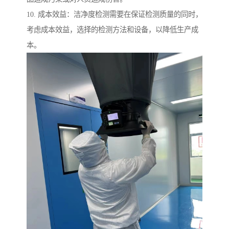
10. 成本效益：洁净度检测需要在保证检测质量的同时，
考虑成本效益，选择的检测方法和设备，以降低生产成
本。