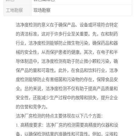
工地勘察
现场勘察
洁净度检测的意义在于确保产品、设备或环境符合特定
的清洁标准，这对于许多行业至关重要。先，在和制药
行业，洁净度检测能够防止微生物污染，确保药品和器
械的安全性，从而保护患者的健康。其次，在电子和半
导体制造中，洁净度检测有助于防止微小颗粒污染，确
保产品的量和可靠性。此外，在食品和饮料行业，洁净
度检测能够防止有害细菌和污染物的存在，保障食品安
全。总的来说，洁净度检测不仅有助于提高产品质量和
安全性，还能减少生产过程中的故障和损失，提升企业
的信誉和竞争力。
洁净厂房检测的特点主要体现在以下几个方面：
1. 高精度要求：洁净厂房的检测需要高精度的仪器和设
备，以确保检测结果的准确性和可靠性。例如，尘埃粒