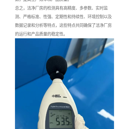
总之，洁净厂房的检测具有高精度、多参数、实时监
测、严格标准、性强、定期性和持续性、环境控制以及
数据记录和分析等特点，这些特点共同确保了洁净厂房
的运行和产品质量的稳定性。