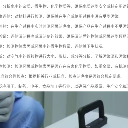
检测：分析水中的杂质、微生物、化学物质等，确保水质达到安全或特定用途
洁净度评估：对材料进行检测，确保其在生产或使用过程中没有受到污染。
环境监控：在生产过程中实时监测环境洁净度，确保产品在生产过程中不受污
效果验证：评估清洁程序或清洁剂的效果，确保清洁后的物体或环境达到预期
物检测：检测物体表面或环境中的微生物数量，评估其卫生状况。
物分析：对空气中的颗粒物进行大小、形状、成分等分析，了解污染源和污染
污染物检测：检测环境或物体表面是否存在有害化学物质，如重金属、有机溶
净度标准符合性检查：根据相关行业或标准，检查洁净度是否符合规定要求。
泛应用于、制药、电子、食品加工等行业，以确保产品质量、生产安全和