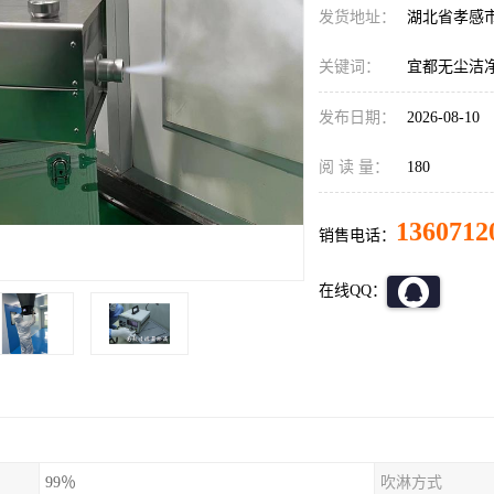
发货地址：
湖北省孝感
关键词：
宜都无尘洁
发布日期：
2026-08-10
阅 读 量：
180
1360712
销售电话：
在线QQ：
99％
吹淋方式