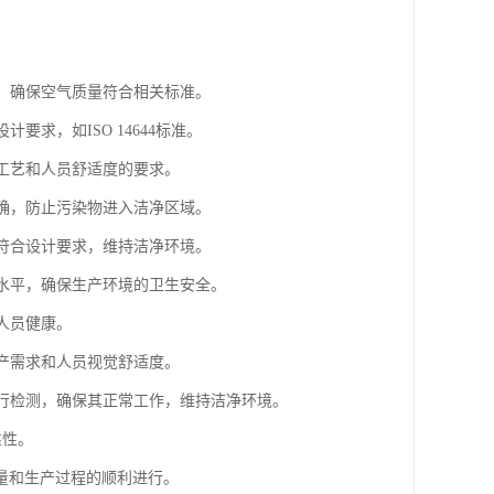
度，确保空气质量符合相关标准。
求，如ISO 14644标准。
产工艺和人员舒适度的要求。
正确，防止污染物进入洁净区域。
动符合设计要求，维持洁净环境。
染水平，确保生产环境的卫生安全。
人员健康。
生产需求和人员视觉舒适度。
进行检测，确保其正常工作，维持洁净环境。
靠性。
量和生产过程的顺利进行。