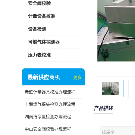
安全阀校验
计量设备校准
设备检测
可燃气体探测器
压力表校准
最新供应商机
更多
赤壁计量器具校准办理流程
十堰燃气探头检测办理流程
产品描述
湖南洁净度检测办理流程
中山安全阀校验办理流程
除尘率