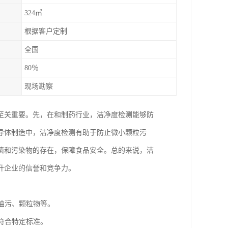
324㎡
根据客户定制
全国
80％
现场勘察
至关重要。先，在和制药行业，洁净度检测能够防
导体制造中，洁净度检测有助于防止微小颗粒污
菌和污染物的存在，保障食品安全。总的来说，洁
升企业的信誉和竞争力。
油污、颗粒物等。
符合特定标准。