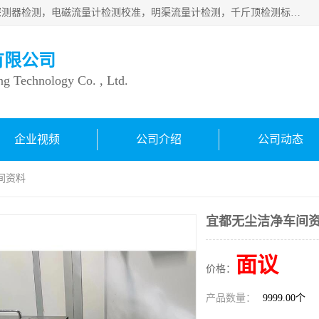
仪器仪表计量：压力表检测校准，燃气报警检测，可燃气体探测器检测，电磁流量计检测校准，明渠流量计检测，千斤顶检测标定，仪器校准，量具校准，仪表检测，仪器检测，计量设备校准；洁净室检测：洁净度检测，洁净厂房检测，无尘洁净室检测，悬浮粒子检测，*过滤器检测；安全阀校验：安全阀校验，安全阀检验，安全阀检测，安全阀年检，安全阀校正，安全阀校准；
有限公司
ng Technology Co. , Ltd.
企业视频
公司介绍
公司动态
间资料
宜都无尘洁净车间
面议
价格：
产品数量：
9999.00个