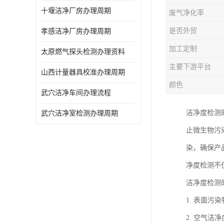
十堰洁净厂房办理周期
废气净化率
是否外贸
孝感洁净厂房办理周期
加工定制
太原燃气探头检测办理资料
主要下游平台
山西计量器具校准办理周期
颜色
武穴洁净车间办理流程
洁净度检测
武穴洁净室检测办理周期
止微生物污
染，确保产
净度检测不
洁净度检测
1. 表面
2. 空气