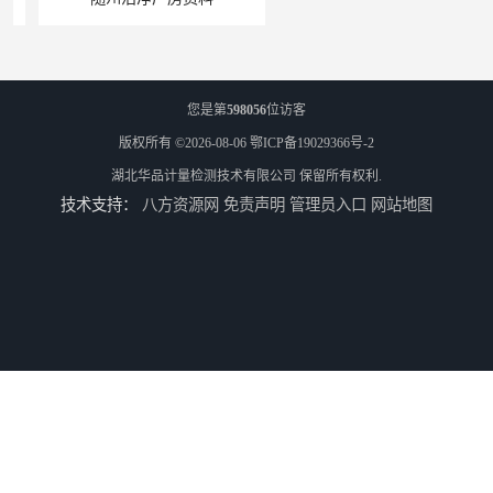
您是第
598056
位访客
版权所有 ©2026-08-06
鄂ICP备19029366号-2
湖北华品计量检测技术有限公司
保留所有权利.
技术支持：
八方资源网
免责声明
管理员入口
网站地图
老河口压力表检定办理流程
南京压力表校准办理周期