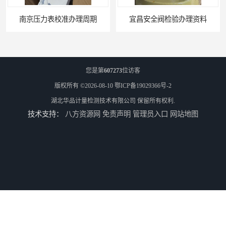
南京压力表校准办理周期
宜昌安全阀检验办理资料
您是第
607273
位访客
版权所有 ©2026-08-10
鄂ICP备19029366号-2
湖北华品计量检测技术有限公司
保留所有权利.
技术支持：
八方资源网
免责声明
管理员入口
网站地图
陕西仪器检测办理周期
随州仪器校准办理流程