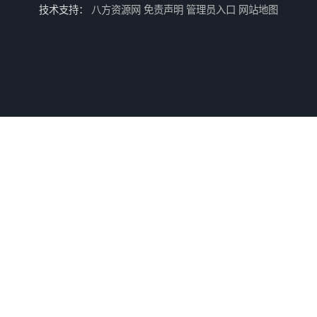
技术支持：
八方资源网
免责声明
管理员入口
网站地图
武汉压力表检定办理流程
老河口压力表检定办理流程
南京压力表校准办理周期
宜昌安全阀检验办理资料