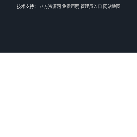
技术支持：
八方资源网
免责声明
管理员入口
网站地图
武汉压力表检定办理流程
老河口压力表检定办理流程
南京压力表校准办理周期
宜昌安全阀检验办理资料